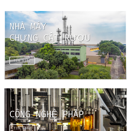
NHÀ MÁY
CHƯNG CẤT RƯỢU
Tìm hiểu
CÔNG NGHỆ PHÁP
Tìm hiểu