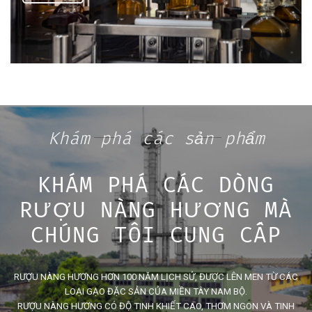
Khám phá các sản phẩm
KHÁM PHÁ CÁC DÒNG
RƯỢU NÀNG HƯƠNG MÀ
CHÚNG TÔI CUNG CẤP
RƯỢU NÀNG HƯƠNG HƠN 100 NĂM LỊCH SỬ, ĐƯỢC LÊN MEN TỪ CÁC
LOẠI GẠO ĐẶC SẢN CỦA MIỀN TÂY NAM BỘ.
RƯỢU NÀNG HƯƠNG CÓ ĐỘ TINH KHIẾT CAO, THƠM NGON VÀ TINH