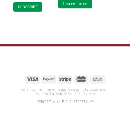
Learn more
VỀ CHÚNG TÔI
RƯỢU NÀNG HƯƠNG
SẢN PHẨM KHÁC
CÂU CHUYỆN SẢN PHẨM
TIN CỔ ĐÔNG
Copyright 2026 ©
ruoubinhtay.vn